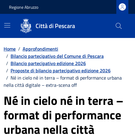
Regione Abruzzo
Città di Pescara
Vai ai contenuti
Vai al footer
Home
/
Approfondimenti
/
Bilancio partecipativo del Comune di Pescara
/
Bilancio partecipativo edizione 2026
/
Proposte di bilancio partecipativo edizione 2026
/
Né in cielo né in terra – format di performance urbana
nella città digitale – extra-scena off
Né in cielo né in terra –
format di performance
urbana nella città