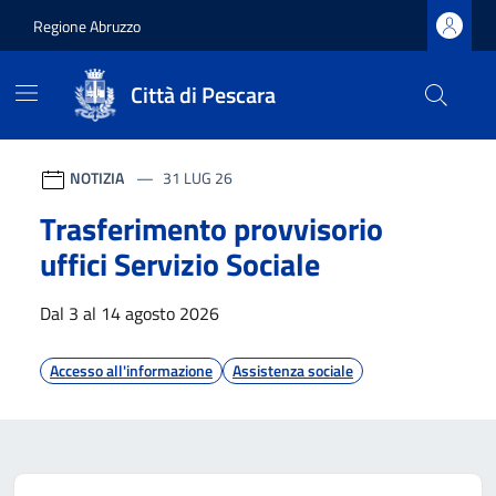
Regione Abruzzo
Città di Pescara
Città di Pescara
Contenuti in evidenza
Vai ai contenuti
Vai al footer
NOTIZIA
31 LUG 26
Trasferimento provvisorio
uffici Servizio Sociale
Dal 3 al 14 agosto 2026
Accesso all'informazione
Assistenza sociale