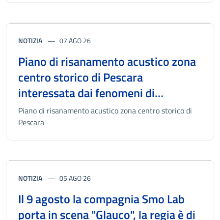
NOTIZIA
07 AGO 26
Piano di risanamento acustico zona
centro storico di Pescara
interessata dai fenomeni di
“MOVIDA”– L.447/95,
Piano di risanamento acustico zona centro storico di
L.R.A.23/2007, D.G.R. Abruzzo
Pescara
n.770/p/2011
NOTIZIA
05 AGO 26
Il 9 agosto la compagnia Smo Lab
porta in scena "Glauco", la regia è di