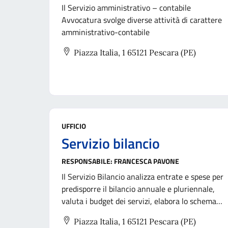
Il Servizio amministrativo – contabile
Avvocatura svolge diverse attività di carattere
amministrativo-contabile
Piazza Italia, 1 65121 Pescara (PE)
UFFICIO
Servizio bilancio
RESPONSABILE:
FRANCESCA PAVONE
Il Servizio Bilancio analizza entrate e spese per
predisporre il bilancio annuale e pluriennale,
valuta i budget dei servizi, elabora lo schema
del PEG e lo sottopone alla Giunta, fornendo la
Piazza Italia, 1 65121 Pescara (PE)
base economico-finanziaria per il bilancio