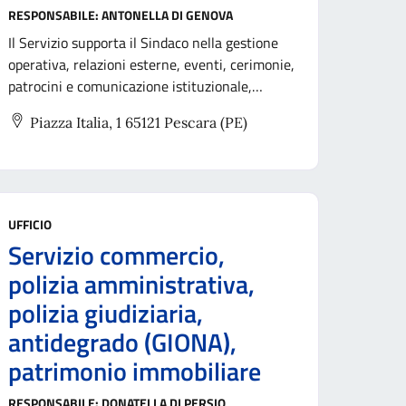
RESPONSABILE:
ANTONELLA DI GENOVA
Il Servizio supporta il Sindaco nella gestione
operativa, relazioni esterne, eventi, cerimonie,
patrocini e comunicazione istituzionale,
coordina le attività degli uffici di staff, gestisce
Piazza Italia, 1 65121 Pescara (PE)
l’Aurum e i suoi spazi, vigilando sulla social
media policy.
UFFICIO
Servizio commercio,
polizia amministrativa,
polizia giudiziaria,
antidegrado (GIONA),
patrimonio immobiliare
RESPONSABILE:
DONATELLA DI PERSIO