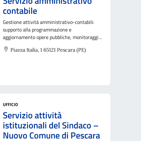
Servizio amministrativo
contabile
Gestione attività amministrativo-contabili:
supporto alla programmazione e
aggiornamento opere pubbliche, monitoraggio
coerenza risorse e dati BDAP, gestione
Piazza Italia, 1 65121 Pescara (PE)
archivio informatizzato e predisposizione
provvedimenti per lavori, servizi e forniture.
UFFICIO
Servizio attività
istituzionali del Sindaco –
Nuovo Comune di Pescara