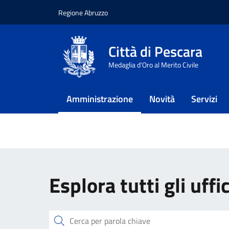
Regione Abruzzo
Vai ai contenuti
Vai al footer
Città di Pescara
Home
/
Amministrazione
/
Uffici
Medaglia d'Oro al Merito Civile
Uffici
Amministrazione
Novità
Servizi
Le informazioni e i contatti 
Esplora tutti gli uffic
Cerca