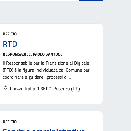
UFFICIO
RTD
RESPONSABILE:
PAOLO SANTUCCI
Il Responsabile per la Transizione al Digitale
(RTD) è la figura individuata dal Comune per
coordinare e guidare i processi di
digitalizzazione dell’ente, in attuazione delle
Piazza Italia, 1 65121 Pescara (PE)
disposizioni del Codice dell’Amministrazione
Digitale e delle Linee guida AgID
UFFICIO