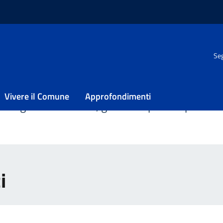
Seg
Vivere il Comune
Approfondimenti
degli Uffici di Città, gli uffici aperti al pubblico
i