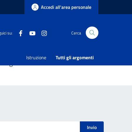
Accedi all'area personale
Facebook
Youtube
Instagram
uici su:
Cerca
Istruzione
Tutti gli argomenti
 e gli uffici assistenziali.
Invio