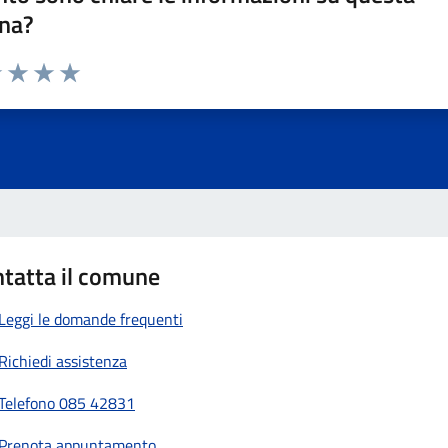
na?
1 stelle su 5
uta 2 stelle su 5
Valuta 3 stelle su 5
Valuta 4 stelle su 5
Valuta 5 stelle su 5
tatta il comune
Leggi le domande frequenti
Richiedi assistenza
Telefono 085 42831
Prenota appuntamento