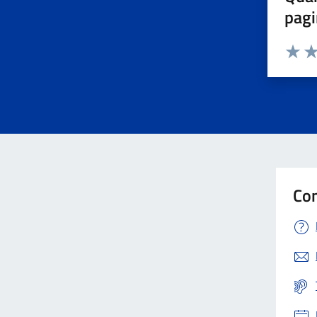
pagi
Valuta 
Val
Con