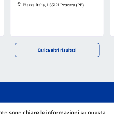
manutenzione, data center, cybersicurezza,
Piazza Italia, 1 65121 Pescara (PE)
cloud, domini e posta elettronica.
Carica altri risultati
to sono chiare le informazioni su questa