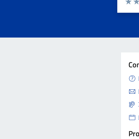
Valuta 
Val
Con
Pro