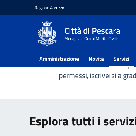
Regione Abruzzo
Vai ai contenuti
Vai al footer
Città di Pescara
Home
/
Servizi
Medaglia d'Oro al Merito Civile
Servizi
Amministrazione
Novità
Servizi
Tutti i servizi comunali pe
permessi, iscriversi a gr
Esplora tutti i serviz