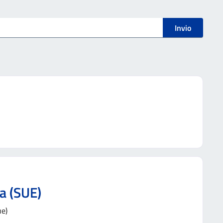
Invio
ia (SUE)
ue)