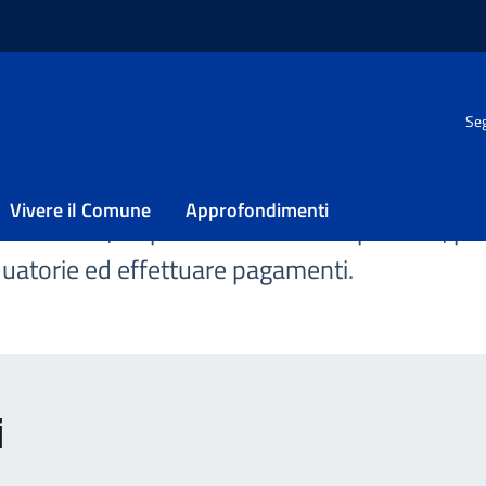
Seg
Vivere il Comune
Approfondimenti
r i cittadini, disponibili online o a sportello, 
aduatorie ed effettuare pagamenti.
i