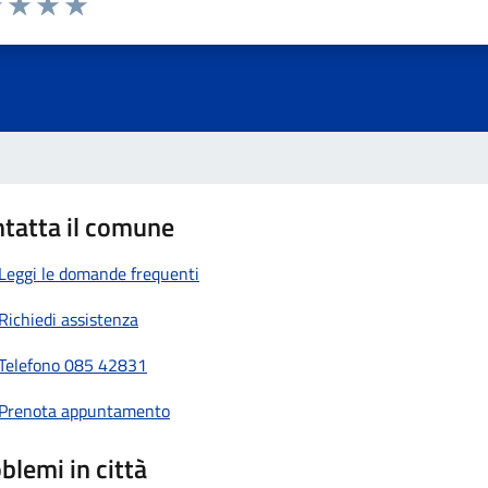
1 stelle su 5
uta 2 stelle su 5
Valuta 3 stelle su 5
Valuta 4 stelle su 5
Valuta 5 stelle su 5
tatta il comune
Leggi le domande frequenti
Richiedi assistenza
Telefono 085 42831
Prenota appuntamento
blemi in città