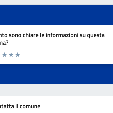
to sono chiare le informazioni su questa
na?
1 stelle su 5
uta 2 stelle su 5
Valuta 3 stelle su 5
Valuta 4 stelle su 5
Valuta 5 stelle su 5
tatta il comune