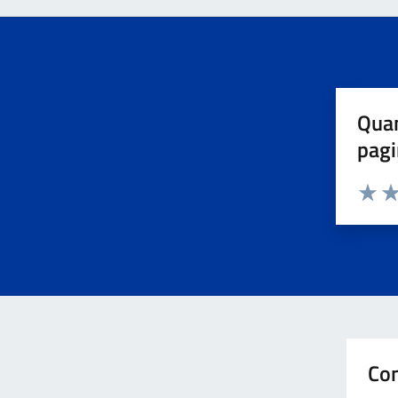
Quan
pagi
Valuta 
Val
Con