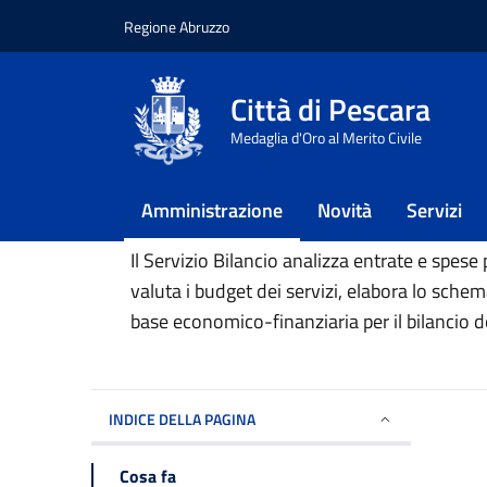
Regione Abruzzo
Vai ai contenuti
Vai al footer
Città di Pescara
Home
/
Amministrazione
/
Servizio bilancio
Medaglia d'Oro al Merito Civile
Servizio bilancio
Amministrazione
Novità
Servizi
Il Servizio Bilancio analizza entrate e spese 
valuta i budget dei servizi, elabora lo sche
base economico-finanziaria per il bilancio de
INDICE DELLA PAGINA
Cosa fa