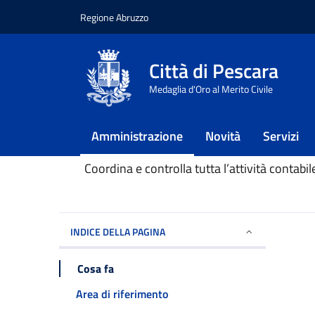
Regione Abruzzo
Vai ai contenuti
Vai al footer
Città di Pescara
Home
/
Amministrazione
/
Settore finanziari
Medaglia d'Oro al Merito Civile
Settore finanzia
Amministrazione
Novità
Servizi
Coordina e controlla tutta l’attività contabil
INDICE DELLA PAGINA
Cosa fa
Area di riferimento