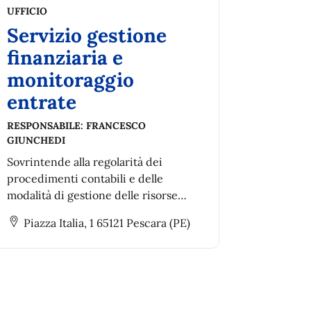
UFFICIO
Servizio gestione
finanziaria e
monitoraggio
entrate
RESPONSABILE:
FRANCESCO
GIUNCHEDI
Sovrintende alla regolarità dei
procedimenti contabili e delle
modalità di gestione delle risorse
economiche nel rispetto delle norme
Piazza Italia, 1 65121 Pescara (PE)
di legge e del Regolamento di
Contabilità.