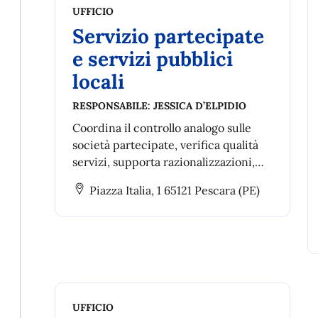
UFFICIO
Servizio partecipate
e servizi pubblici
locali
RESPONSABILE:
JESSICA D’ELPIDIO
Coordina il controllo analogo sulle
società partecipate, verifica qualità
servizi, supporta razionalizzazioni,
gestisce rapporti e documentazione,
Piazza Italia, 1 65121 Pescara (PE)
monitora obiettivi e cura le
pubblicazioni previste dal D.Lgs.
14/03/2013, n. 33.
UFFICIO