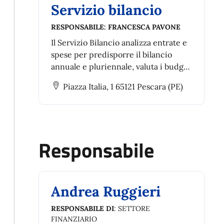
Servizio bilancio
RESPONSABILE:
FRANCESCA PAVONE
Il Servizio Bilancio analizza entrate e
spese per predisporre il bilancio
annuale e pluriennale, valuta i budget
dei servizi, elabora lo schema del PEG
Piazza Italia, 1 65121 Pescara (PE)
e lo sottopone alla Giunta, fornendo la
base economico-finanziaria per il
bilancio dell’Ente.
Responsabile
Andrea Ruggieri
RESPONSABILE DI
: SETTORE
FINANZIARIO