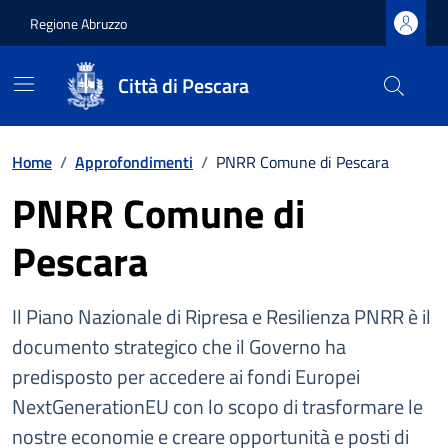
Regione Abruzzo
Città di Pescara
Vai ai contenuti
Vai al footer
Home
/
Approfondimenti
/
PNRR Comune di Pescara
PNRR Comune di
Pescara
Il Piano Nazionale di Ripresa e Resilienza PNRR è il
documento strategico che il Governo ha
predisposto per accedere ai fondi Europei
NextGenerationEU con lo scopo di trasformare le
nostre economie e creare opportunità e posti di