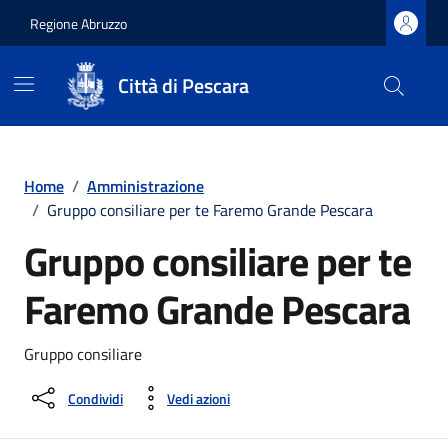
Regione Abruzzo
Città di Pescara
Vai ai contenuti
Vai al footer
Home
/
Amministrazione
/
Gruppo consiliare per te Faremo Grande Pescara
Gruppo consiliare per te
Faremo Grande Pescara
Gruppo consiliare
Condividi
Vedi azioni