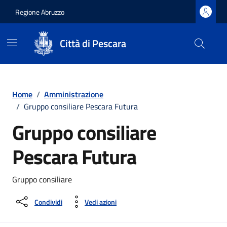
Regione Abruzzo
Città di Pescara
Vai ai contenuti
Vai al footer
Home
/
Amministrazione
/
Gruppo consiliare Pescara Futura
Gruppo consiliare
Pescara Futura
Gruppo consiliare
Condividi
Vedi azioni