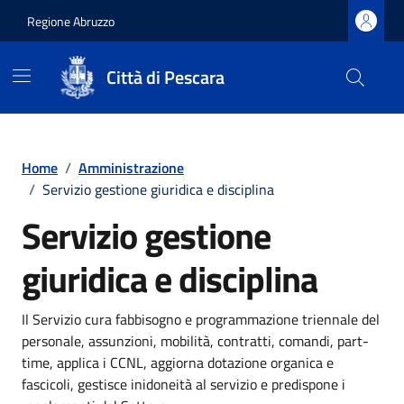
Regione Abruzzo
Città di Pescara
Vai ai contenuti
Vai al footer
Home
/
Amministrazione
/
Servizio gestione giuridica e disciplina
Servizio gestione
giuridica e disciplina
Il Servizio cura fabbisogno e programmazione triennale del
personale, assunzioni, mobilità, contratti, comandi, part-
time, applica i CCNL, aggiorna dotazione organica e
fascicoli, gestisce inidoneità al servizio e predispone i