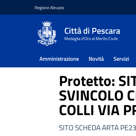
Regione Abruzzo
Vai ai contenuti
Vai al footer
Città di Pescara
Home
/
Approfondimenti
/
Ambien
Medaglia d'Oro al Merito Civile
/
Inquinamento – Bonifica siti con
/
Procedure in corso ai sensi della 
Allegato 2
Amministrazione
Novità
Servizi
/
SITO SCHEDA ARTA PE230064 – 
Protetto: 
SVINCOLO 
COLLI VIA P
SITO SCHEDA ARTA PE2