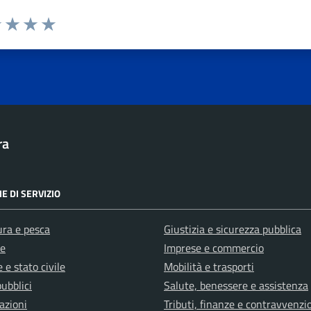
1 stelle su 5
uta 2 stelle su 5
Valuta 3 stelle su 5
Valuta 4 stelle su 5
Valuta 5 stelle su 5
ra
E DI SERVIZIO
ura e pesca
Giustizia e sicurezza pubblica
e
Imprese e commercio
 e stato civile
Mobilità e trasporti
pubblici
Salute, benessere e assistenza
azioni
Tributi, finanze e contravvenzi