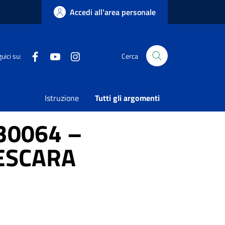
Accedi all'area personale
Facebook
Youtube
Instagram
uici su:
Cerca
“Bonifica di Siti Contaminati” –
Istruzione
Tutti gli argomenti
30064 –
ESCARA