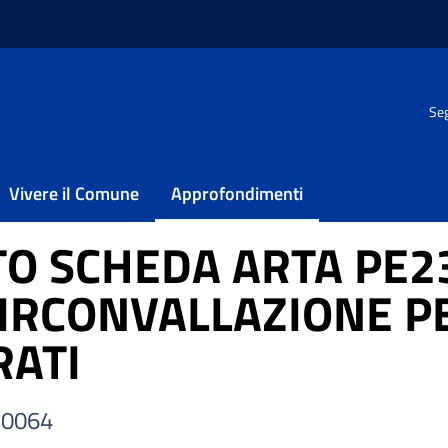
te, Verde e Paesaggio
/
Servizio Vulnerabilità del Territorio
Seg
taminati
PARTE IV, TITOLO V al Decreto Legislativo 3 aprile 2006, n. 152 – 
Vivere il Comune
Approfondimenti
SVINCOLO CIRCONVALLAZIONE PESCARA COLLI VIA PRATI
SITO SCHEDA ARTA PE2
CIRCONVALLAZIONE P
RATI
30064