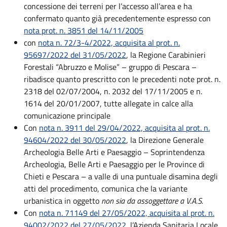
concessione dei terreni per l’accesso all’area e ha
confermato quanto già precedentemente espresso con
nota prot. n. 3851 del 14/11/2005
con
nota n. 72/3-4/2022, acquisita al prot. n.
95697/2022 del 31/05/2022
, la Regione Carabinieri
Forestali “Abruzzo e Molise” – gruppo di Pescara –
ribadisce quanto prescritto con le precedenti note prot. n.
2318 del 02/07/2004, n. 2032 del 17/11/2005 e n.
1614 del 20/01/2007, tutte allegate in calce alla
comunicazione principale
Con
n
ota n. 3911 del 29/04/2022, acquisita al prot. n.
94604/2022 del 30/05/2022
, la Direzione Generale
Archeologia Belle Arti e Paesaggio – Soprintendenza
Archeologia, Belle Arti e Paesaggio per le Province di
Chieti e Pescara – a valle di una puntuale disamina degli
atti del procedimento, comunica che la variante
urbanistica in oggetto
non sia da assoggettare a V.A.S.
Con
nota n. 71149 del 27/05/2022, acquisita al prot. n.
94002/2022 del 27/05/2022
, l’Azienda Sanitaria Locale