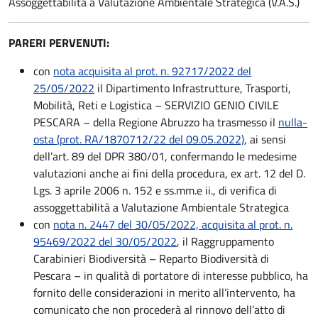
Assoggettabilità a Valutazione Ambientale Strategica (V.A.S.)
PARERI PERVENUTI:
con
nota acquisita al prot. n. 92717/2022 del
25/05/2022
il Dipartimento Infrastrutture, Trasporti,
Mobilità, Reti e Logistica – SERVIZIO GENIO CIVILE
PESCARA – della Regione Abruzzo ha trasmesso il
nulla-
osta (prot. RA/1870712/22 del 09.05.2022)
, ai sensi
dell’art. 89 del DPR 380/01, confermando le medesime
valutazioni anche ai fini della procedura, ex art. 12 del D.
Lgs. 3 aprile 2006 n. 152 e ss.mm.e ii., di verifica di
assoggettabilità a Valutazione Ambientale Strategica
con
nota n. 2447 del 30/05/2022, acquisita al prot. n.
95469/2022 del 30/05/2022
, il Raggruppamento
Carabinieri Biodiversità – Reparto Biodiversità di
Pescara – in qualità di portatore di interesse pubblico, ha
fornito delle considerazioni in merito all’intervento, ha
comunicato che non procederà al rinnovo dell’atto di