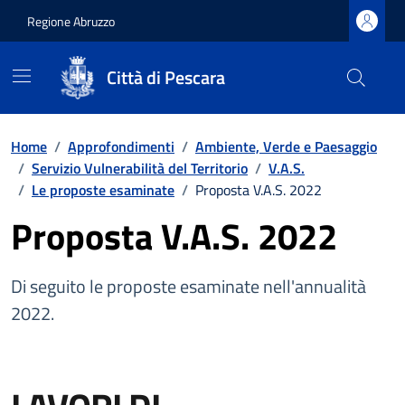
Regione Abruzzo
Città di Pescara
Vai ai contenuti
Vai al footer
Home
/
Approfondimenti
/
Ambiente, Verde e Paesaggio
/
Servizio Vulnerabilità del Territorio
/
V.A.S.
/
Le proposte esaminate
/
Proposta V.A.S. 2022
Proposta V.A.S. 2022
Di seguito le proposte esaminate nell'annualità
2022.