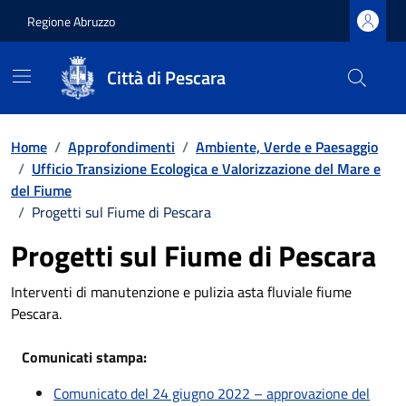
Regione Abruzzo
Città di Pescara
Vai ai contenuti
Vai al footer
Home
/
Approfondimenti
/
Ambiente, Verde e Paesaggio
/
Ufficio Transizione Ecologica e Valorizzazione del Mare e
del Fiume
/
Progetti sul Fiume di Pescara
Progetti sul Fiume di Pescara
Interventi di manutenzione e pulizia asta fluviale fiume
Pescara.
Comunicati stampa:
Comunicato del 24 giugno 2022 – approvazione del