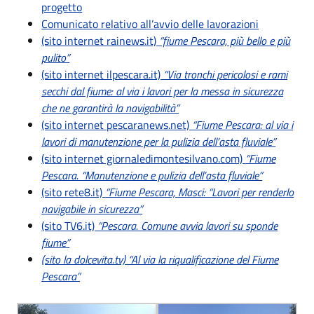
progetto
Comunicato relativo all’avvio delle lavorazioni
(sito internet rainews.it)
“fiume Pescara, più bello e più
pulito”
(sito internet ilpescara.it)
“Via tronchi pericolosi e rami
secchi dal fiume: al via i lavori per la messa in sicurezza
che ne garantirà la navigabilità”
(sito internet pescaranews.net)
“Fiume Pescara: al via i
lavori di manutenzione per la pulizia dell’asta fluviale”
(sito internet giornaledimontesilvano.com)
“Fiume
Pescara. “Manutenzione e pulizia dell’asta fluviale”
(sito rete8.it)
“Fiume Pescara, Masci: “Lavori per renderlo
navigabile in sicurezza”
(sito TV6.it)
“Pescara. Comune avvia lavori su sponde
fiume”
(sito la dolcevita.tv) “Al via la riqualificazione del Fiume
Pescara”