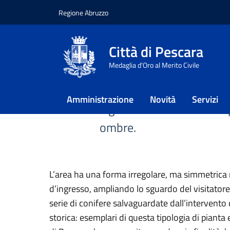
Regione Abruzzo
Vai ai contenuti
Vai al footer
Città di Pescara
Home
/
Approfondimenti
/
Aurum
Medaglia d'Oro al Merito Civile
Giardino
Amministrazione
Novità
Servizi
Il giardino dell’Aurum è il
ombre.
L’area ha una forma irregolare, ma simmetrica r
d’ingresso, ampliando lo sguardo del visitatore
serie di conifere salvaguardate dall’intervento 
storica: esemplari di questa tipologia di pianta