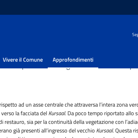
/
Spazi
/
Giardino
Seg
Vivere il Comune
Approfondimenti
 primo spazio che accoglie i visitatori tra un pi
ispetto ad un asse centrale che attraversa l’intera zona verd
 verso la facciata del
Kursaal
. Da poco tempo riportato allo s
di restauro, sia per la continuità della vegetazione con l’ad
 erano già presenti all’ingresso del vecchio
Kursaal
. Questa r