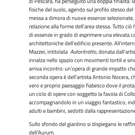
di Pescara, ha perseguito una doppia finalità: 
fisiche del suolo, agendo sul profilo stesso del
messa a dimora di nuove essenze selezionate, a
relazione alla forme dell’area stessa. Tutto ciò
di essenze in grado di esprimere una elevata ca
architettoniche dell’edificio presente. All’inte
Mazzei, intitolata
Autoritratto
, donata dall’art
innalza nello spazio con movimenti tortili e si
arriva incontro: un’opera di grande impatto che s
seconda opera è dell’artista Antonio Nocera, 
vero e proprio paesaggio fiabesco dove il prota
un ciclo di opere con soggetto la favola di Collo
accompagnandolo in un viaggio fantastico, indie
adulti e bambini, sedotti dalla rappresentazi
Sullo sfondo del giardino si dispiegano le raff
dell’Aurum.