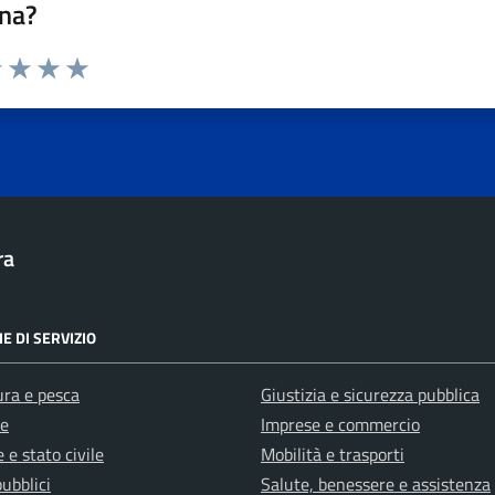
na?
1 stelle su 5
uta 2 stelle su 5
Valuta 3 stelle su 5
Valuta 4 stelle su 5
Valuta 5 stelle su 5
ra
E DI SERVIZIO
ura e pesca
Giustizia e sicurezza pubblica
e
Imprese e commercio
 e stato civile
Mobilità e trasporti
pubblici
Salute, benessere e assistenza