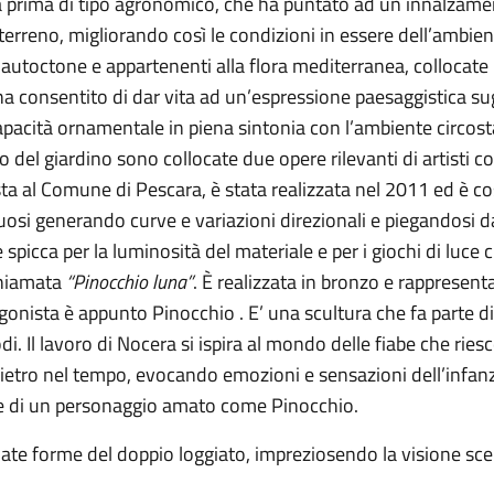
la prima di tipo agronomico, che ha puntato ad un innalzame
 terreno, migliorando così le condizioni in essere dell’ambie
utoctone e appartenenti alla flora mediterranea, collocate 
 ha consentito di dar vita ad un’espressione paesaggistica su
pacità ornamentale in piena sintonia con l’ambiente circosta
rno del giardino sono collocate due opere rilevanti di artisti
ista al Comune di Pescara, è stata realizzata nel 2011 ed è co
nuosi generando curve e variazioni direzionali e piegandosi 
picca per la luminosità del materiale e per i giochi di luce cr
chiamata
“Pinocchio
luna”
. È realizzata in bronzo e rappresenta
gonista è appunto Pinocchio . E’ una scultura che fa parte d
di. Il lavoro di Nocera si ispira al mondo delle fiabe che rie
tro nel tempo, evocando emozioni e sensazioni dell’infanzia.
one di un personaggio amato come Pinocchio.
inate forme del doppio loggiato, impreziosendo la visione sce