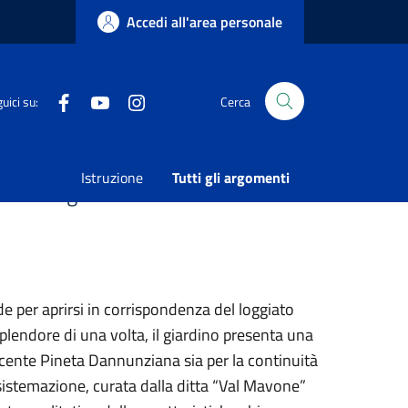
Accedi all'area personale
Facebook
Youtube
Instagram
uici su:
Cerca
Istruzione
Tutti gli argomenti
acevole gioco di luci e
e per aprirsi in corrispondenza del loggiato
plendore di una volta, il giardino presenta una
iacente Pineta Dannunziana sia per la continuità
isistemazione, curata dalla ditta “Val Mavone”