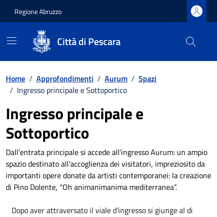
Regione Abruzzo
Città di Pescara
Vai ai contenuti
Vai al footer
Home
/
Approfondimenti
/
Aurum
/
Spazi
/
Ingresso principale e Sottoportico
Ingresso principale e
Sottoportico
Dall’entrata principale si accede all’ingresso Aurum: un ampio
spazio destinato all’accoglienza dei visitatori, impreziosito da
importanti opere donate da artisti contemporanei: la creazione
di Pino Dolente, “Oh animanimanima mediterranea”.
Dopo aver attraversato il viale d’ingresso si giunge al di