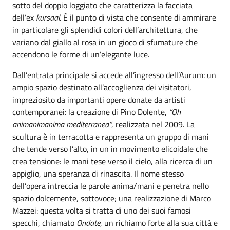
sotto del doppio loggiato che caratterizza la facciata
dell’ex
kursaal
. È il punto di vista che consente di ammirare
in particolare gli splendidi colori dell’architettura, che
variano dal giallo al rosa in un gioco di sfumature che
accendono le forme di un’elegante luce.
Dall’entrata principale si accede all’ingresso dell’Aurum: un
ampio spazio destinato all’accoglienza dei visitatori,
impreziosito da importanti opere donate da artisti
contemporanei: la creazione di Pino Dolente,
“Oh
animanimanima mediterranea”
, realizzata nel 2009. La
scultura è in terracotta e rappresenta un gruppo di mani
che tende verso l’alto, in un in movimento elicoidale che
crea tensione: le mani tese verso il cielo, alla ricerca di un
appiglio, una speranza di rinascita. Il nome stesso
dell’opera intreccia le parole anima/mani e penetra nello
spazio dolcemente, sottovoce; una realizzazione di Marco
Mazzei: questa volta si tratta di uno dei suoi famosi
specchi, chiamato
Ondate
, un richiamo forte alla sua città e