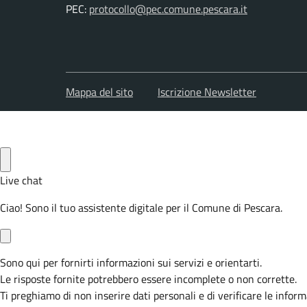
PEC:
protocollo@pec.comune.pescara.it
Mappa del sito
Iscrizione Newsletter