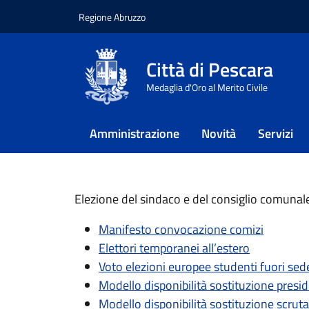
Regione Abruzzo
Vai ai contenuti
Vai al footer
Città di Pescara
Home
/
Approfondimenti
/
Elezio
Medaglia d'Oro al Merito Civile
Elezioni ammi
Amministrazione
Novità
Servizi
Informazioni su elezioni comunali ed e
Elezione del sindaco e del consiglio comunal
Manifesto convocazione comizi
Elettori temporanei all’estero
Voto elezioni europee studenti fuori sed
Modello disponibilità sostituzione presid
Modello disponibilità sostituzione scrut