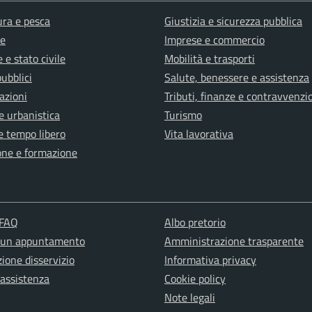
ura e pesca
Giustizia e sicurezza pubblica
e
Imprese e commercio
 e stato civile
Mobilità e trasporti
pubblici
Salute, benessere e assistenza
azioni
Tributi, finanze e contravvenzi
e urbanistica
Turismo
e tempo libero
Vita lavorativa
one e formazione
 FAQ
Albo pretorio
 un appuntamento
Amministrazione trasparente
ione disservizio
Informativa privacy
 assistenza
Cookie policy
Note legali