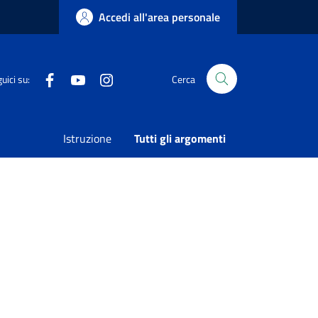
Accedi all'area personale
Facebook
Youtube
Instagram
uici su:
Cerca
Istruzione
Tutti gli argomenti
e, trasparenza e spese elettorali.