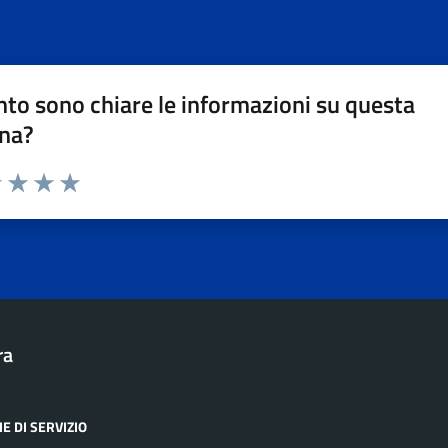
to sono chiare le informazioni su questa
na?
1 stelle su 5
uta 2 stelle su 5
Valuta 3 stelle su 5
Valuta 4 stelle su 5
Valuta 5 stelle su 5
ra
E DI SERVIZIO