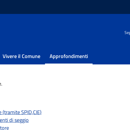
ni europee e amministrative 2024
/
Elezioni amministrative 2024
Seg
nistrative 2024
Vivere il Comune
Approfondimenti
uropee: voto, liste UE, voto a domicilio, studenti fuori sede, nomin
e.
e (tramite SPID,CIE)
enti di seggio
atore