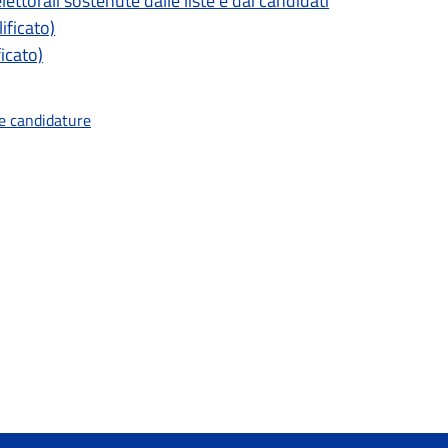
ettorali sostenute dalle liste e dai candidati
ificato)
icato)
le candidature