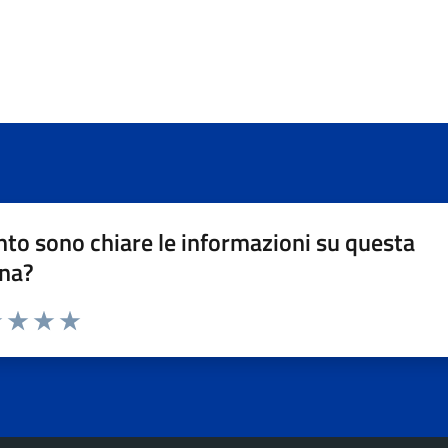
to sono chiare le informazioni su questa
na?
1 stelle su 5
uta 2 stelle su 5
Valuta 3 stelle su 5
Valuta 4 stelle su 5
Valuta 5 stelle su 5