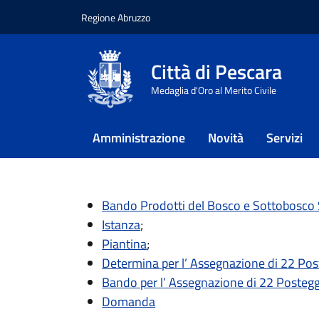
Regione Abruzzo
Vai ai contenuti
Vai al footer
Città di Pescara
Home
/
Approfondimenti
/
Mercat
Medaglia d'Oro al Merito Civile
Mercato coper
Amministrazione
Novità
Servizi
Orari: dal lunedì al sabato dalle 8:00 
Bando Prodotti del Bosco e Sottobosco 
Istanza
;
Piantina
;
Determina per l’ Assegnazione di 22 Poste
Bando per l’ Assegnazione di 22 Posteggi 
Domanda