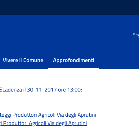
i
/
Mercati coperti
/
Mercato coperto di Via dei Bastioni
Seg
to di Via dei Bastioni
Vivere il Comune
Approfondimenti
alle 13:30
Scadenza il 30-11-2017 ore 13:00;
ggi Produttori Agricoli Via degli Aprutini
Produttori Agricoli Via degli Aprutini