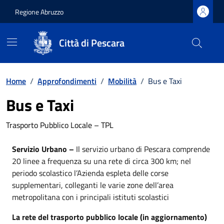
Regione Abruzzo
Città di Pescara
Vai ai contenuti
Vai al footer
Home
/
Approfondimenti
/
Mobilità
/
Bus e Taxi
Bus e Taxi
Trasporto Pubblico Locale – TPL
Servizio Urbano –
Il servizio urbano di Pescara comprende
20 linee a frequenza su una rete di circa 300 km; nel
periodo scolastico l’Azienda espleta delle corse
supplementari, colleganti le varie zone dell’area
metropolitana con i principali istituti scolastici
La rete del trasporto pubblico locale (in aggiornamento)