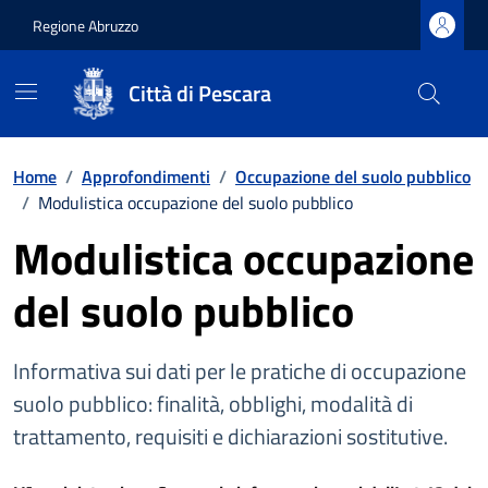
Regione Abruzzo
Città di Pescara
Vai ai contenuti
Vai al footer
Home
/
Approfondimenti
/
Occupazione del suolo pubblico
/
Modulistica occupazione del suolo pubblico
Modulistica occupazione
del suolo pubblico
Informativa sui dati per le pratiche di occupazione
suolo pubblico: finalità, obblighi, modalità di
trattamento, requisiti e dichiarazioni sostitutive.