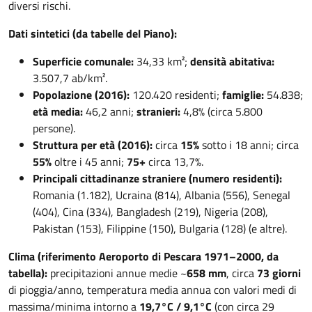
diversi rischi.
Dati sintetici (da tabelle del Piano):
Superficie comunale:
34,33 km²;
densità abitativa:
3.507,7 ab/km².
Popolazione (2016):
120.420 residenti;
famiglie:
54.838;
età media:
46,2 anni;
stranieri:
4,8% (circa 5.800
persone).
Struttura per età (2016):
circa
15%
sotto i 18 anni; circa
55%
oltre i 45 anni;
75+
circa 13,7%.
Principali cittadinanze straniere (numero residenti):
Romania (1.182), Ucraina (814), Albania (556), Senegal
(404), Cina (334), Bangladesh (219), Nigeria (208),
Pakistan (153), Filippine (150), Bulgaria (128) (e altre).
Clima (riferimento Aeroporto di Pescara 1971–2000, da
tabella):
precipitazioni annue medie ~
658 mm
, circa
73 giorni
di pioggia/anno, temperatura media annua con valori medi di
massima/minima intorno a
19,7°C / 9,1°C
(con circa 29