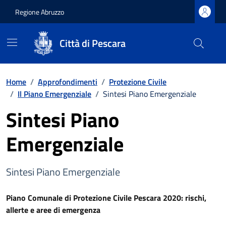
Regione Abruzzo
Città di Pescara
Vai ai contenuti
Vai al footer
Home
/
Approfondimenti
/
Protezione Civile
/
Il Piano Emergenziale
/
Sintesi Piano Emergenziale
Sintesi Piano
Emergenziale
Sintesi Piano Emergenziale
Piano Comunale di Protezione Civile Pescara 2020: rischi,
allerte e aree di emergenza