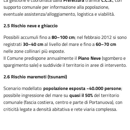
La gestione è coordinata dalla
Prefettura
tramite
C.C.S.
, con
supporto comunale per informazione alla popolazione,
eventuale assistenza/alloggiamento, logistica e viabilità.
2.5 Rischio neve e ghiaccio
Possibili accumuli fino a
80–100 cm
; nel febbraio 2012 si sono
registrati
30–40 cm
al livello del mare e fino a
60–70 cm
nelle zone collinari più esposte.
Il Comune predispone annualmente il
Piano Neve
(sgombero e
spargimento sale) e suddivide il territorio in aree di intervento.
2.6 Rischio maremoti (tsunami)
Scenario modellato:
popolazione esposta ~40.000 persone
;
possibile ingressione del mare su
quasi il 50%
del territorio
comunale (fascia costiera, centro e parte di Portanuova), con
criticità legate a densità abitativa e rete viaria complessa.