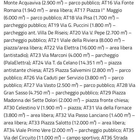
Monte Acquaviva (2.900 m²) – parco pubblico; AT16 Via Fonte
Romana (1.940 m²) – area libera; AT17 Piazza I° Maggio
(6.000 m²) – parco pubblico; AT18 Via Pisa (1.700 m²) –
parcheggio pubblico; AT19 Via G. Puccini (1.800 m²) –
parcheggio ant. Villa De Riseis; AT20 Via V. Pepe (2.700 m²) –
parcheggio pubblico; AT21 Viale della Riviera (8.000 m²) –
piazza/area libera; AT22 Via Elettra (16.000 m²) – area libera
(antistadio); AT23 Via Marconi (4.000 m²) – parcheggio
(PalaElettra); AT24 Via T. da Celano (14.351 m²) – piazza
antistante chiesa; AT25 Piazza Salvemini (2.800 m²) – parco
pubblico; AT26 Via Caduti per Servizio (3.800 m²) – parco
pubblico; AT27 Via Vasto (2.500 m²) – parco pubblico; AT28 Via
Gran Sasso (4.750 m²) – parcheggio pubblico; AT29 Piazza
Madonna dei Sette Dolori (2.000 m²) – piazza fronte chiesa;
AT30 Celestino V (1.900 m²) – piazza; AT31 Via della Fornace
(3.800 m²) – area libera; AT32 Via Passo Lanciano (1.400 m²) –
area libera; AT33 Piazza Salotto (12.000 m²) – area libera;
AT34 Viale Primo Vere (2.000 m²) – parcheggio pubblico; AT35
Via del Circuito (11.000 m²) – campo sportivo; AT36 Strada