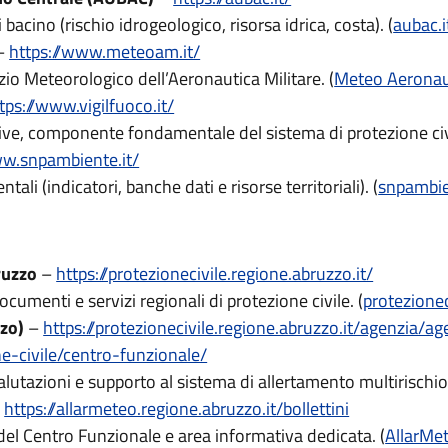
acino (rischio idrogeologico, risorsa idrica, costa). (
aubac.i
–
https://www.meteoam.it/
izio Meteorologico dell’Aeronautica Militare. (
Meteo Aeronaut
tps://www.vigilfuoco.it/
tive, componente fondamentale del sistema di protezione civi
ww.snpambiente.it/
li (indicatori, banche dati e risorse territoriali). (
snpambie
ruzzo
–
https://protezionecivile.regione.abruzzo.it/
 documenti e servizi regionali di protezione civile. (
protezionec
zo)
–
https://protezionecivile.regione.abruzzo.it/agenzia/a
e-civile/centro-funzionale/
utazioni e supporto al sistema di allertamento multirischio.
–
https://allarmeteo.regione.abruzzo.it/bollettini
e del Centro Funzionale e area informativa dedicata. (
AllarMe