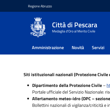
Regione Abruzzo
Vai ai contenuti
Vai al footer
Città di Pescara
Home
/
Approfondimenti
/
Protezi
Medaglia d'Oro al Merito Civile
Info Utili
Amministrazione
Novità
Servizi
Info Utili
Siti istituzionali nazionali (Protezione Civil
Dipartimento della Protezione Civile
–
h
Portale ufficiale del Servizio Nazionale: 
Allertamento meteo-idro (DPC – sezione 
Bollettini nazionali di vigilanza/criticità e 