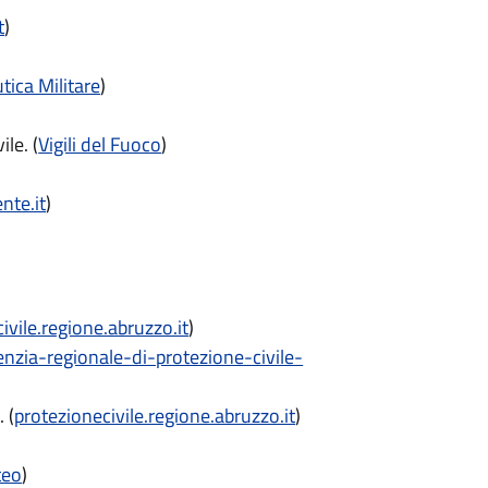
t
)
ica Militare
)
le. (
Vigili del Fuoco
)
nte.it
)
ivile.regione.abruzzo.it
)
genzia-regionale-di-protezione-civile-
 (
protezionecivile.regione.abruzzo.it
)
teo
)