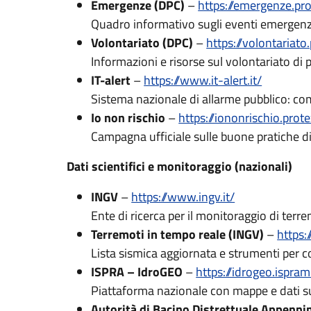
Emergenze (DPC)
–
https://emergenze.prot
Quadro informativo sugli eventi emergenzial
Volontariato (DPC)
–
https://volontariato.
Informazioni e risorse sul volontariato di p
IT-alert
–
https://www.it-alert.it/
Sistema nazionale di allarme pubblico: co
Io non rischio
–
https://iononrischio.prote
Campagna ufficiale sulle buone pratiche di
Dati scientifici e monitoraggio (nazionali)
INGV
–
https://www.ingv.it/
Ente di ricerca per il monitoraggio di terre
Terremoti in tempo reale (INGV)
–
https:/
Lista sismica aggiornata e strumenti per con
ISPRA – IdroGEO
–
https://idrogeo.ispram
Piattaforma nazionale con mappe e dati sul
Autorità di Bacino Distrettuale Appenni