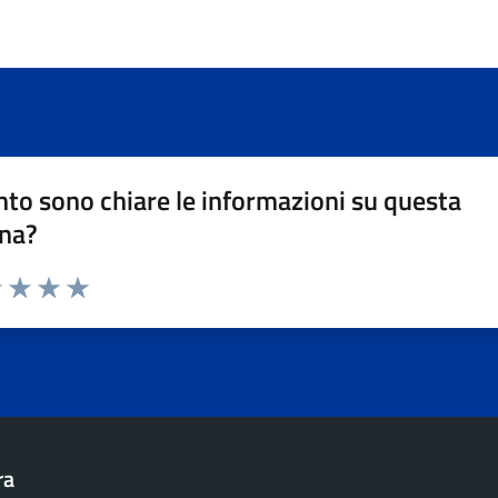
to sono chiare le informazioni su questa
na?
1 stelle su 5
uta 2 stelle su 5
Valuta 3 stelle su 5
Valuta 4 stelle su 5
Valuta 5 stelle su 5
ra