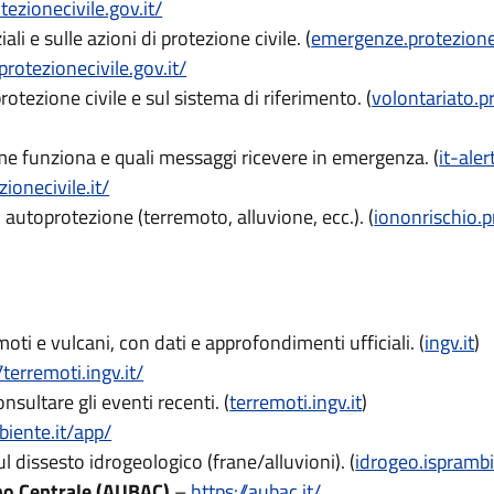
ezionecivile.gov.it/
i e sulle azioni di protezione civile. (
emergenze.protezionec
protezionecivile.gov.it/
rotezione civile e sul sistema di riferimento. (
volontariato.pr
me funziona e quali messaggi ricevere in emergenza. (
it-alert
zionecivile.it/
 autoprotezione (terremoto, alluvione, ecc.). (
iononrischio.pr
moti e vulcani, con dati e approfondimenti ufficiali. (
ingv.it
)
/terremoti.ingv.it/
sultare gli eventi recenti. (
terremoti.ingv.it
)
biente.it/app/
 dissesto idrogeologico (frane/alluvioni). (
idrogeo.isprambi
no Centrale (AUBAC)
–
https://aubac.it/