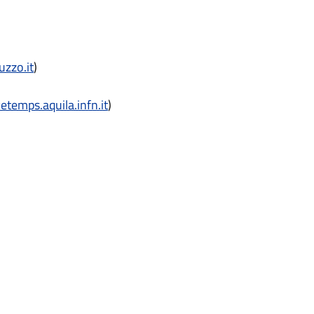
)
uzzo.it
)
cetemps.aquila.infn.it
)