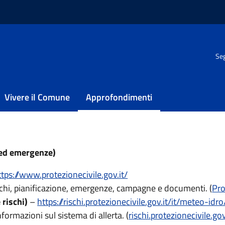
one Civile
/
Info Utili
Seg
Vivere il Comune
Approfondimenti
e ed emergenze)
ttps://www.protezionecivile.gov.it/
rischi, pianificazione, emergenze, campagne e documenti. (
Pro
rischi)
–
https://rischi.protezionecivile.gov.it/it/meteo-idr
informazioni sul sistema di allerta. (
rischi.protezionecivile.gov