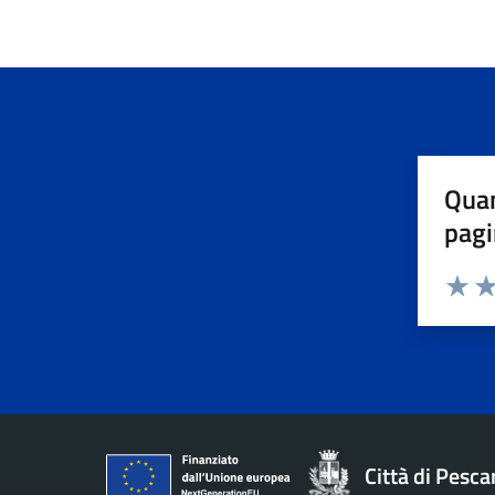
Quan
pagi
Valuta 
Val
Città di Pesca