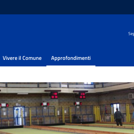
/
Impianti – Sport
/
Bocciodromo Zanni
Seg
Zanni
Vivere il Comune
Approfondimenti
romo Zanni presente nel Comune di Pescara