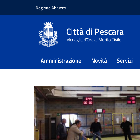
Regione Abruzzo
Vai ai contenuti
Vai al footer
Città di Pescara
Home
/
Approfondimenti
/
Sport
Medaglia d'Oro al Merito Civile
Bocciodromo 
Amministrazione
Novità
Servizi
La descrizione dell'impianto Bocciod