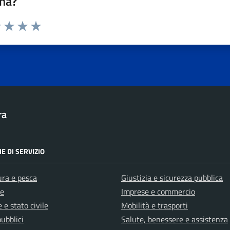
na?
1 stelle su 5
uta 2 stelle su 5
Valuta 3 stelle su 5
Valuta 4 stelle su 5
Valuta 5 stelle su 5
ra
E DI SERVIZIO
ura e pesca
Giustizia e sicurezza pubblica
e
Imprese e commercio
 e stato civile
Mobilità e trasporti
pubblici
Salute, benessere e assistenza