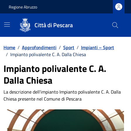
Regione Abruzzo
Città di Pescara
Vai ai contenuti
Vai al footer
Home
/
Approfondimenti
/
Sport
/
Impianti – Sport
/
Impianto polivalente C. A. Dalla Chiesa
Impianto polivalente C. A.
Dalla Chiesa
La descrizione dell'impianto Impianto polivalente C. A. Dalla
Chiesa presente nel Comune di Pescara