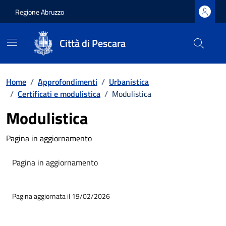
Regione Abruzzo
Città di Pescara
Vai ai contenuti
Vai al footer
Home
/
Approfondimenti
/
Urbanistica
/
Certificati e modulistica
/
Modulistica
Modulistica
Pagina in aggiornamento
Pagina in aggiornamento
Pagina aggiornata il 19/02/2026