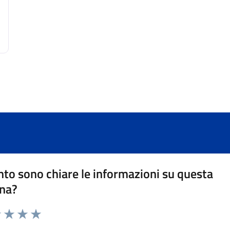
to sono chiare le informazioni su questa
na?
1 stelle su 5
uta 2 stelle su 5
Valuta 3 stelle su 5
Valuta 4 stelle su 5
Valuta 5 stelle su 5