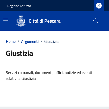
Regione Abruzzo
Città di Pescara
Vai ai contenuti
Vai al footer
Home
/
Argomenti
/
Giustizia
Giustizia
Dettagli dell'argomento
Servizi comunali, documenti, uffici, notizie ed eventi
relativi a Giustizia