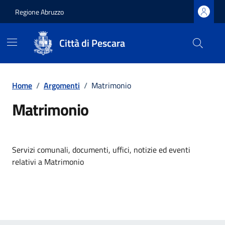
Regione Abruzzo
Città di Pescara
Vai ai contenuti
Vai al footer
Home
/
Argomenti
/
Matrimonio
Matrimonio
Dettagli dell'argomento
Servizi comunali, documenti, uffici, notizie ed eventi
relativi a Matrimonio