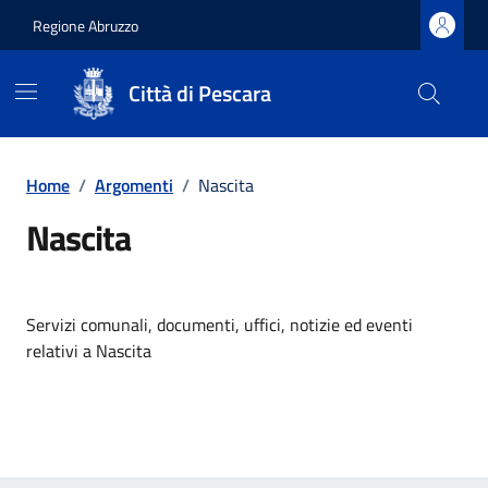
Regione Abruzzo
Città di Pescara
Vai ai contenuti
Vai al footer
Home
/
Argomenti
/
Nascita
Nascita
Dettagli dell'argomento
Servizi comunali, documenti, uffici, notizie ed eventi
relativi a Nascita