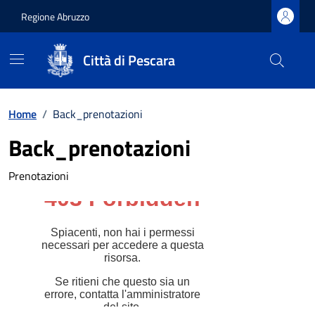
Regione Abruzzo
Città di Pescara
Vai ai contenuti
Vai al footer
Home
/
Back_prenotazioni
Back_prenotazioni
Prenotazioni