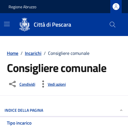
Regione Abruzzo
Città di Pescara
Vai ai contenuti
Vai al footer
Home
/
Incarichi
/
Consigliere comunale
Consigliere comunale
Condividi
Vedi azioni
INDICE DELLA PAGINA
Tipo incarico