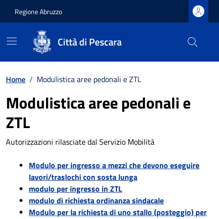
Regione Abruzzo
Città di Pescara
Vai ai contenuti
Vai al footer
Home
/
Modulistica aree pedonali e ZTL
Modulistica aree pedonali e
ZTL
Autorizzazioni rilasciate dal Servizio Mobilità
Modulo per ingresso a mezzi che devono eseguire
lavori/traslochi con sosta lunga
modulo per ingresso in ZTL
modulo di richiesta ordinanza sindacale
Modulo per la richiesta di uno stallo (posteggio) per