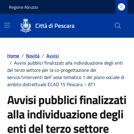
Regione Abruzzo
Città di Pescara
Vai ai contenuti
Vai al footer
Home
/
Novità
/
Avvisi
/
Avvisi pubblici finalizzati alla individuazione degli enti
del terzo settore per la co-progettazione dei
servizi/interventi dell’ asse tematico 1 del piano sociale di
ambito distrettuale ECAD 15 Pescara – AT1
Avvisi pubblici finalizzati
alla individuazione degli
enti del terzo settore