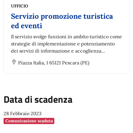
UFFICIO
Servizio promozione turistica
ed eventi
Il servizio svolge funzioni in ambito turistico come
strategie di implementazione e potenziamento
dei servizi di informazione e accoglienza
turistica, pianificazione, progettazione e
Piazza Italia, 1 65121 Pescara (PE)
attuazione di progetti di promozione turistica
Data di scadenza
28 Febbraio 2023
Comunicazione scaduta