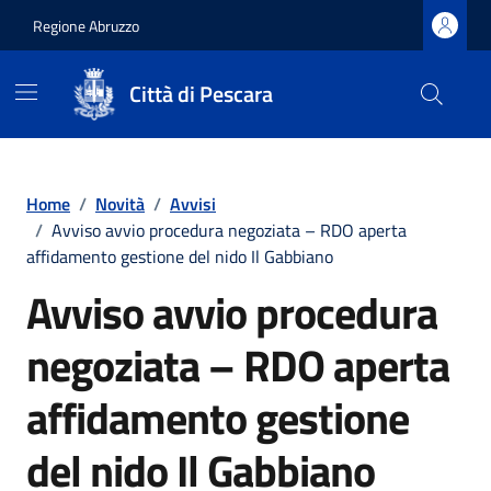
Regione Abruzzo
Città di Pescara
Vai ai contenuti
Vai al footer
Home
/
Novità
/
Avvisi
/
Avviso avvio procedura negoziata – RDO aperta
affidamento gestione del nido Il Gabbiano
Avviso avvio procedura
negoziata – RDO aperta
affidamento gestione
del nido Il Gabbiano