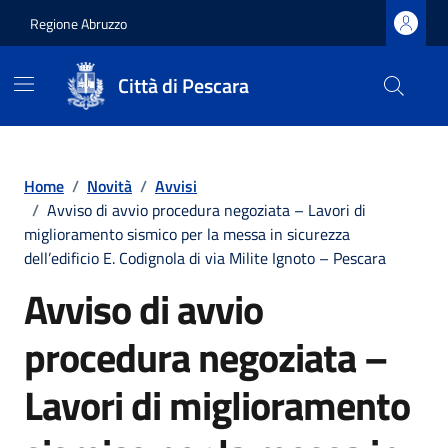
Regione Abruzzo
Città di Pescara
Vai ai contenuti
Vai al footer
Home
/
Novità
/
Avvisi
/
Avviso di avvio procedura negoziata – Lavori di
miglioramento sismico per la messa in sicurezza
dell’edificio E. Codignola di via Milite Ignoto – Pescara
Avviso di avvio
procedura negoziata –
Lavori di miglioramento