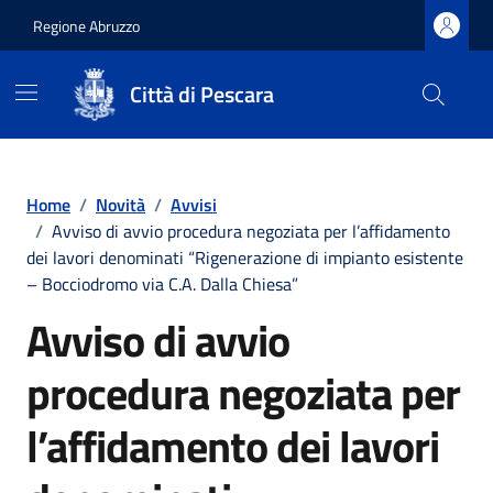
Regione Abruzzo
Città di Pescara
Vai ai contenuti
Vai al footer
Home
/
Novità
/
Avvisi
/
Avviso di avvio procedura negoziata per l’affidamento
dei lavori denominati “Rigenerazione di impianto esistente
– Bocciodromo via C.A. Dalla Chiesa”
Avviso di avvio
procedura negoziata per
l’affidamento dei lavori