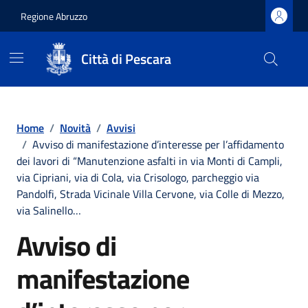
Regione Abruzzo
Città di Pescara
Vai ai contenuti
Vai al footer
Home
/
Novità
/
Avvisi
/
Avviso di manifestazione d’interesse per l’affidamento
dei lavori di “Manutenzione asfalti in via Monti di Campli,
via Cipriani, via di Cola, via Crisologo, parcheggio via
Pandolfi, Strada Vicinale Villa Cervone, via Colle di Mezzo,
via Salinello…
Avviso di
manifestazione