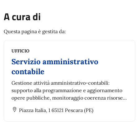
A cura di
Questa pagina è gestita da:
UFFICIO
Servizio amministrativo
contabile
Gestione attività amministrativo-contabili:
supporto alla programmazione e aggiornamento
opere pubbliche, monitoraggio coerenza risorse e
dati BDAP, gestione archivio informatizzato e
Piazza Italia, 1 65121 Pescara (PE)
predisposizione provvedimenti per lavori, servizi
e forniture.