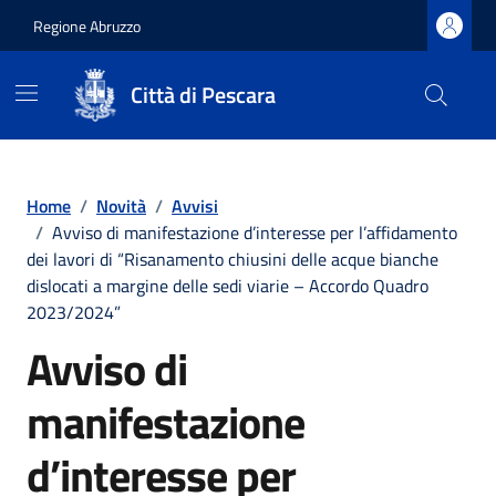
Regione Abruzzo
Città di Pescara
Vai ai contenuti
Vai al footer
Home
/
Novità
/
Avvisi
/
Avviso di manifestazione d’interesse per l’affidamento
dei lavori di “Risanamento chiusini delle acque bianche
dislocati a margine delle sedi viarie – Accordo Quadro
2023/2024”
Avviso di
manifestazione
d’interesse per