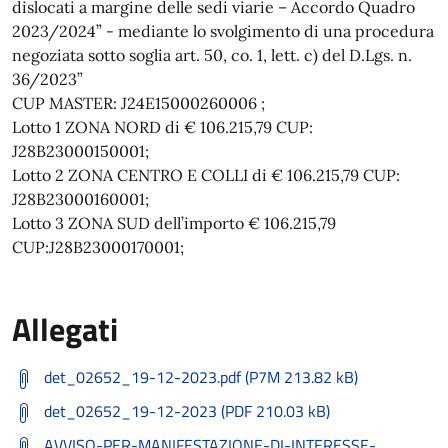
dislocati a margine delle sedi viarie – Accordo Quadro
2023/2024” - mediante lo svolgimento di una procedura
negoziata sotto soglia art. 50, co. 1, lett. c) del D.Lgs. n.
36/2023”
CUP MASTER: J24E15000260006 ;
Lotto 1 ZONA NORD di € 106.215,79 CUP:
J28B23000150001;
Lotto 2 ZONA CENTRO E COLLI di € 106.215,79 CUP:
J28B23000160001;
Lotto 3 ZONA SUD dell’importo € 106.215,79
CUP:J28B23000170001;
Allegati
det_02652_19-12-2023.pdf (P7M 213.82 kB)
det_02652_19-12-2023 (PDF 210.03 kB)
AVVISO-PER-MANIFESTAZIONE-DI-INTERESSE-