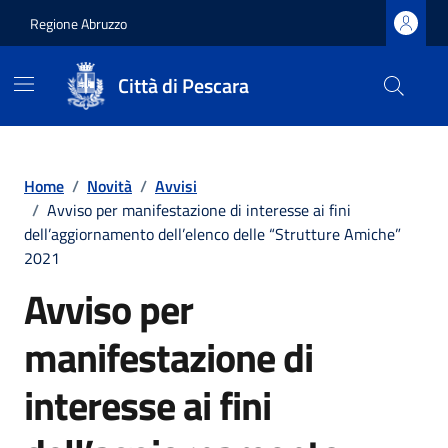
Regione Abruzzo
Città di Pescara
Vai ai contenuti
Vai al footer
Home
/
Novità
/
Avvisi
/
Avviso per manifestazione di interesse ai fini
dell’aggiornamento dell’elenco delle “Strutture Amiche”
2021
Avviso per
manifestazione di
interesse ai fini