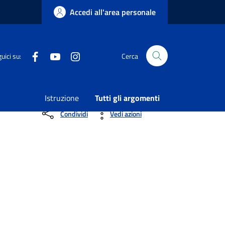
Accedi all'area personale
Facebook
Youtube
Instagram
uici su:
Cerca
utonomo – Fondo povertà – 2022 e progetto
Istruzione
Tutti gli argomenti
Condividi
Vedi azioni