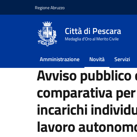
Regione Abruzzo
Vai ai contenuti
Vai al footer
Città di Pescara
Home
/
Novità
/
Avvisi
Medaglia d'Oro al Merito Civile
/
Avviso pubblico di selezione comparativa per
“AZ.A.L.E.A.: azioni di accompagnamento al lavoro
Amministrazione
Novità
Servizi
Avviso pubblico 
comparativa per 
incarichi individu
lavoro autonomo