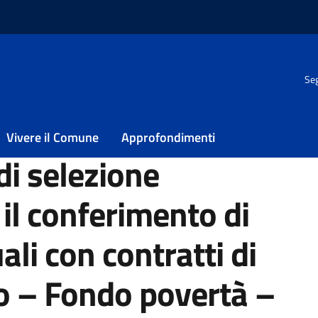
Seg
 il conferimento di incarichi individuali con contratti di lavoro a
 e inclusione attiva”
Vivere il Comune
Approfondimenti
di selezione
il conferimento di
ali con contratti di
 – Fondo povertà –