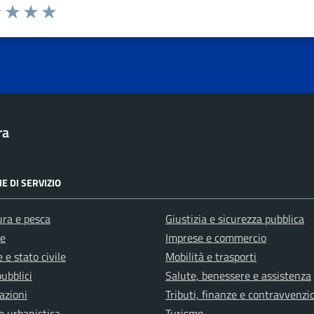
1 stelle su 5
uta 2 stelle su 5
Valuta 3 stelle su 5
Valuta 4 stelle su 5
Valuta 5 stelle su 5
ra
E DI SERVIZIO
ura e pesca
Giustizia e sicurezza pubblica
e
Imprese e commercio
 e stato civile
Mobilità e trasporti
pubblici
Salute, benessere e assistenza
azioni
Tributi, finanze e contravvenzi
e urbanistica
Turismo