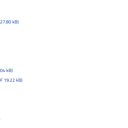
7.80 kB)
04 kB)
 19.22 kB)
)