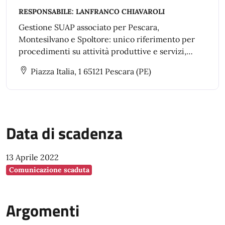
RESPONSABILE:
LANFRANCO CHIAVAROLI
Gestione SUAP associato per Pescara,
Montesilvano e Spoltore: unico riferimento per
procedimenti su attività produttive e servizi,
semplificando autorizzazioni, trasformazioni,
Piazza Italia, 1 65121 Pescara (PE)
ampliamenti, trasferimenti, cessazioni e
riattivazioni.
Data di scadenza
13 Aprile 2022
Comunicazione scaduta
Argomenti