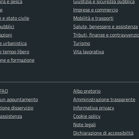
ura e pesca
Giustizia e sicurezza pubblica
e
Imprese e commercio
 e stato civile
Mobilità e trasporti
pubblici
Salute, benessere e assistenza
azioni
Tributi, finanze e contravvenzi
e urbanistica
Turismo
e tempo libero
Vita lavorativa
one e formazione
 FAQ
Albo pretorio
 un appuntamento
Amministrazione trasparente
ione disservizio
Informativa privacy
 assistenza
Cookie policy
Note legali
Dichiarazione di accessibilità