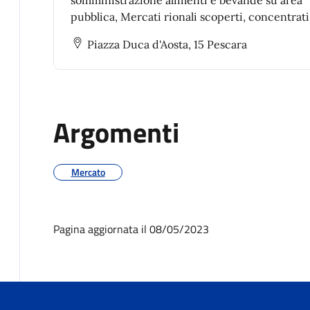
somministrazione alimenti e bevande su area
pubblica, Mercati rionali scoperti, concentrati
diffusi, Mercato Ittico, Bandi e avvisi pubblici 
Piazza Duca d'Aosta, 15 Pescara
l’assegnazione spazi per commercio su area pu
Argomenti
Mercato
Pagina aggiornata il 08/05/2023