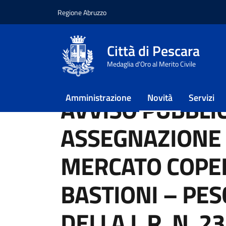
Regione Abruzzo
Vai ai contenuti
Vai al footer
Città di Pescara
Home
/
Novità
/
Bandi
Medaglia d'Oro al Merito Civile
/
AVVISO PUBBLICO PER ASSEGNAZIONE BOX P
Amministrazione
Novità
Servizi
AVVISO PUBBLI
ASSEGNAZIONE 
MERCATO COPER
BASTIONI – PES
DELLA L.R. N. 2