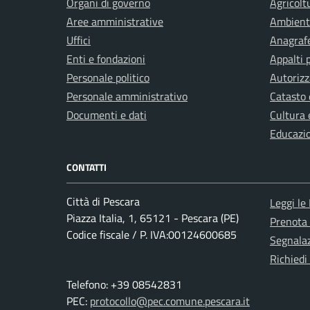
Organi di governo
Agricolt
Aree amministrative
Ambient
Uffici
Anagrafe
Enti e fondazioni
Appalti 
Personale politico
Autorizz
Personale amministrativo
Catasto 
Documenti e dati
Cultura 
Educazi
CONTATTI
Città di Pescara
Leggi le
Piazza Italia, 1, 65121 - Pescara (PE)
Prenota
Codice fiscale / P. IVA:00124600685
Segnalaz
Richiedi
Telefono: +39 08542831
PEC:
protocollo@pec.comune.pescara.it