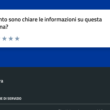
to sono chiare le informazioni su questa
na?
1 stelle su 5
uta 2 stelle su 5
Valuta 3 stelle su 5
Valuta 4 stelle su 5
Valuta 5 stelle su 5
ra
E DI SERVIZIO