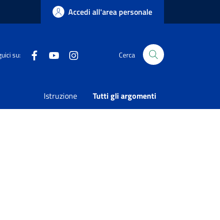
Accedi all'area personale
Facebook
Youtube
Instagram
uici su:
Cerca
 ART. 85 DELLA L.R. N. 23/2018
Istruzione
Tutti gli argomenti
Condividi
Vedi azioni