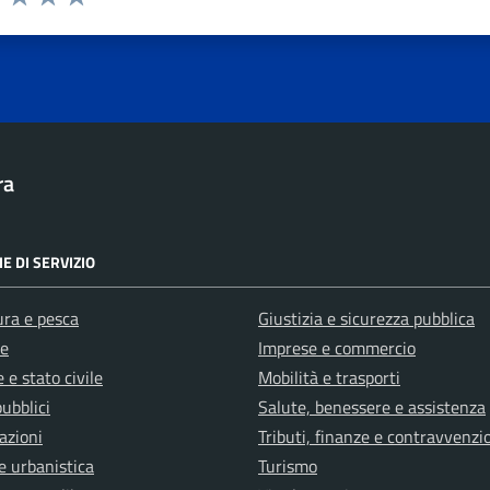
1 stelle su 5
uta 2 stelle su 5
Valuta 3 stelle su 5
Valuta 4 stelle su 5
Valuta 5 stelle su 5
ra
E DI SERVIZIO
ura e pesca
Giustizia e sicurezza pubblica
e
Imprese e commercio
 e stato civile
Mobilità e trasporti
pubblici
Salute, benessere e assistenza
azioni
Tributi, finanze e contravvenzi
e urbanistica
Turismo