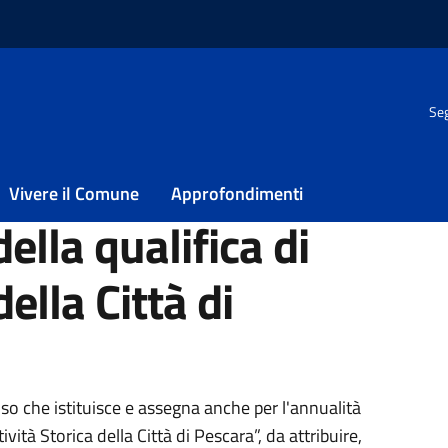
Seg
il riconoscimento della qualifica di “Attività storica della Città di 
er il
Vivere il Comune
Approfondimenti
ella qualifica di
della Città di
ia
o che istituisce e assegna anche per l'annualità
vità Storica della Città di Pescara”, da attribuire,