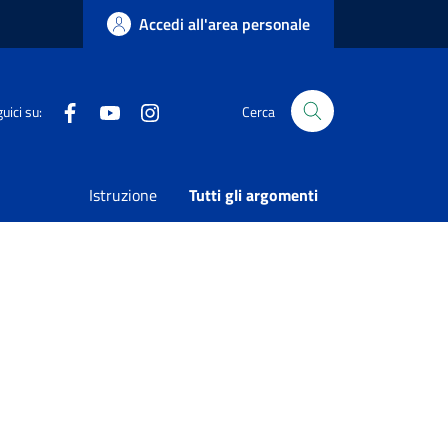
Accedi all'area personale
Facebook
Youtube
Instagram
uici su:
Cerca
Pescara”
Condividi
Vedi azioni
Istruzione
Tutti gli argomenti