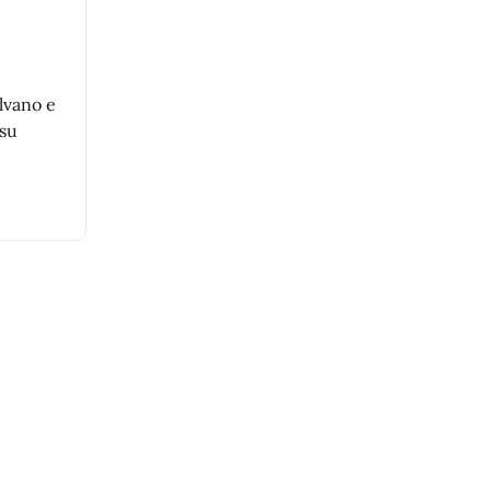
lvano e
 su