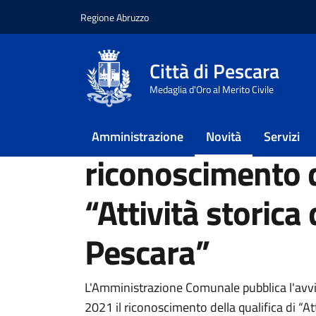
Regione Abruzzo
Vai ai contenuti
Vai al footer
Città di Pescara
Home
/
Novità
/
Avvisi
/
Avviso pubblico per 
Medaglia d'Oro al Merito Civile
Avviso pubblico p
Amministrazione
Novità
Servizi
riconoscimento d
“Attività storica 
Pescara”
Dettagli della notiz
L'Amministrazione Comunale pubblica l'avvis
2021 il riconoscimento della qualifica di “Atti