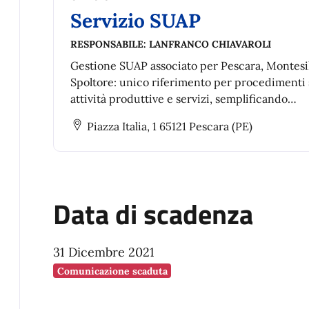
Servizio SUAP
RESPONSABILE:
LANFRANCO CHIAVAROLI
Gestione SUAP associato per Pescara, Montesi
Spoltore: unico riferimento per procedimenti
attività produttive e servizi, semplificando
autorizzazioni, trasformazioni, ampliamenti,
Piazza Italia, 1 65121 Pescara (PE)
trasferimenti, cessazioni e riattivazioni.
Data di scadenza
31 Dicembre 2021
Comunicazione scaduta