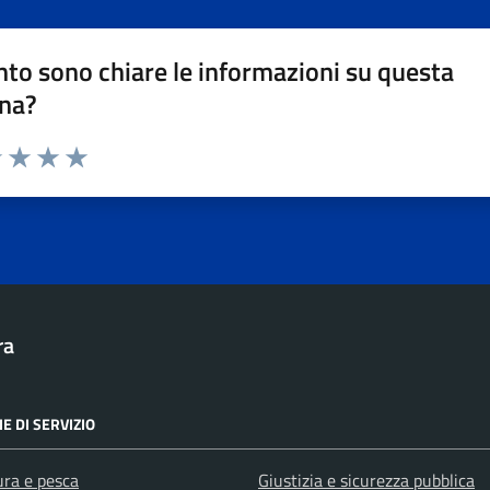
to sono chiare le informazioni su questa
na?
1 stelle su 5
uta 2 stelle su 5
Valuta 3 stelle su 5
Valuta 4 stelle su 5
Valuta 5 stelle su 5
ra
E DI SERVIZIO
ura e pesca
Giustizia e sicurezza pubblica