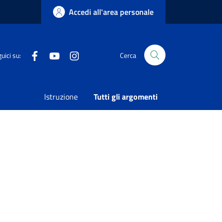
Accedi all'area personale
Facebook
Youtube
Instagram
uici su:
Cerca
’attività ordinaria e continuativa – anno 2022
Istruzione
Tutti gli argomenti
Condividi
Vedi azioni