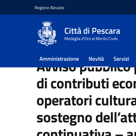
Regione Abruzzo
Vai ai contenuti
Vai al footer
Città di Pescara
Home
/
Novità
/
Avvisi
Medaglia d'Oro al Merito Civile
/
Avviso pubblico per la concessione di contribu
Amministrazione
Novità
Servizi
Avviso pubblico 
di contributi eco
operatori cultural
sostegno dell’att
continuativa – 