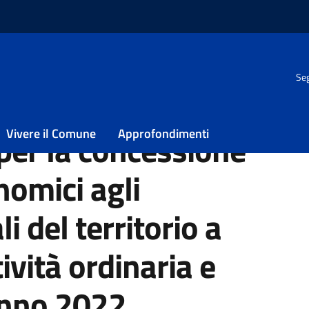
Seg
ti economici agli operatori culturali del territorio a sostegno dell
Vivere il Comune
Approfondimenti
per la concessione
nomici agli
i del territorio a
ività ordinaria e
anno 2022