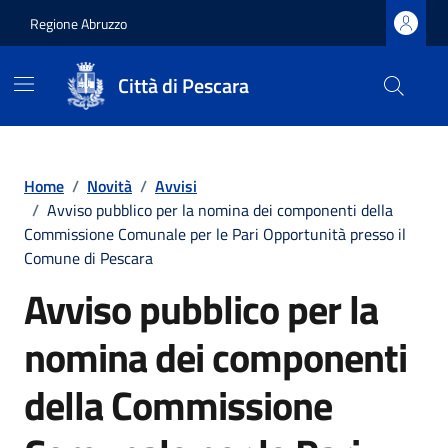
Regione Abruzzo
Città di Pescara
Vai ai contenuti
Vai al footer
Home
/
Novità
/
Avvisi
/
Avviso pubblico per la nomina dei componenti della
Commissione Comunale per le Pari Opportunità presso il
Comune di Pescara
Avviso pubblico per la
nomina dei componenti
della Commissione