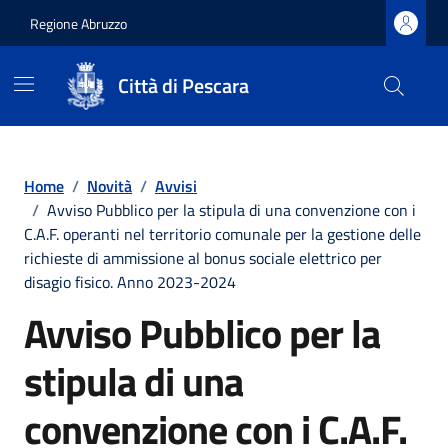
Regione Abruzzo
Città di Pescara
Vai ai contenuti
Vai al footer
Home
/
Novità
/
Avvisi
/
Avviso Pubblico per la stipula di una convenzione con i
C.A.F. operanti nel territorio comunale per la gestione delle
richieste di ammissione al bonus sociale elettrico per
disagio fisico. Anno 2023-2024
Avviso Pubblico per la
stipula di una
convenzione con i C.A.F.