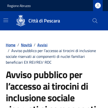
Regione Abruzzo
Città di Pescara
Vai ai contenuti
Vai al footer
Home
/
Novità
/
Avvisi
/
Avviso pubblico per l’accesso ai tirocini di inclusione
sociale riservati ai componenti di nuclei familiari
beneficiari EX REI/REI/ RDC
Avviso pubblico per
l’accesso ai tirocini di
inclusione sociale