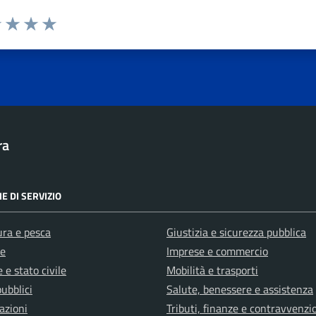
1 stelle su 5
uta 2 stelle su 5
Valuta 3 stelle su 5
Valuta 4 stelle su 5
Valuta 5 stelle su 5
ra
E DI SERVIZIO
ura e pesca
Giustizia e sicurezza pubblica
e
Imprese e commercio
 e stato civile
Mobilità e trasporti
pubblici
Salute, benessere e assistenza
azioni
Tributi, finanze e contravvenzi