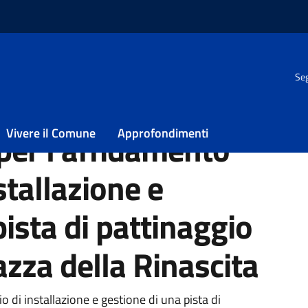
Seg
 di installazione e gestione di una pista di pattinaggio su ghiaccio 
Vivere il Comune
Approfondimenti
per l’affidamento
nstallazione e
pista di pattinaggio
azza della Rinascita
ia
o di installazione e gestione di una pista di