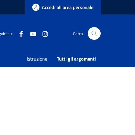
Accedi all'area personale
Facebook
Youtube
Instagram
uici su:
Cerca
in Piazza della Rinascita
Istruzione
Tutti gli argomenti
Condividi
Vedi azioni