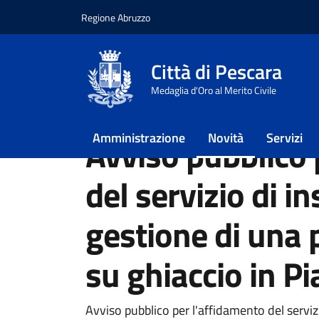
Regione Abruzzo
Vai ai contenuti
Vai al footer
Città di Pescara
Home
/
Novità
/
Avvisi
Medaglia d'Oro al Merito Civile
/
Avviso pubblico per l’affidamento del servizio
Amministrazione
Novità
Servizi
Avviso pubblico 
del servizio di i
gestione di una 
su ghiaccio in Pi
Dettagli della notiz
Avviso pubblico per l'affidamento del servizi