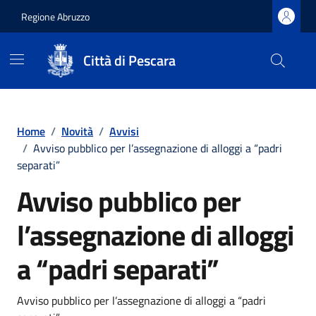
Regione Abruzzo
Città di Pescara
Vai ai contenuti
Vai al footer
Home
/
Novità
/
Avvisi
/
Avviso pubblico per l’assegnazione di alloggi a “padri
separati”
Avviso pubblico per
l’assegnazione di alloggi
a “padri separati”
Dettagli della notizia
Avviso pubblico per l’assegnazione di alloggi a “padri