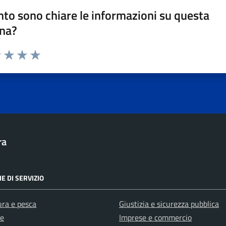
to sono chiare le informazioni su questa
na?
1 stelle su 5
uta 2 stelle su 5
Valuta 3 stelle su 5
Valuta 4 stelle su 5
Valuta 5 stelle su 5
ra
E DI SERVIZIO
ura e pesca
Giustizia e sicurezza pubblica
e
Imprese e commercio