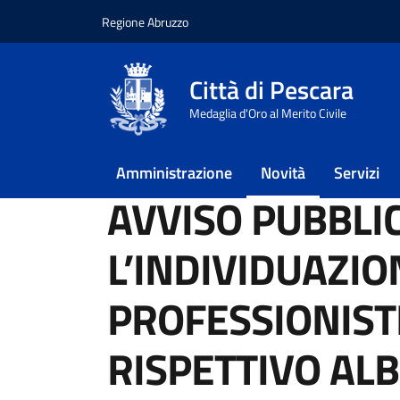
Regione Abruzzo
Vai ai contenuti
Vai al footer
Città di Pescara
Home
/
Novità
/
Avvisi
Medaglia d'Oro al Merito Civile
/
AVVISO PUBBLICO PER L’INDIVIDUAZIONE 
CARE PREMIUM 2025
Amministrazione
Novità
Servizi
AVVISO PUBBLI
L’INDIVIDUAZIO
PROFESSIONISTI,
RISPETTIVO AL