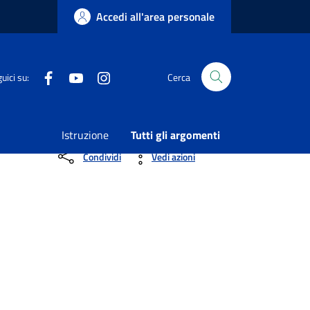
Accedi all'area personale
Facebook
Youtube
Instagram
uici su:
Cerca
ONALE DI APPARTENENZA – PROGETTO HOME
Istruzione
Tutti gli argomenti
Condividi
Vedi azioni