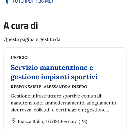
FOTO (PDF 1.36 MB)
A cura di
Questa pagina è gestita da:
UFFICIO
Servizio manutenzione e
gestione impianti sportivi
RESPONSABILE:
ALESSANDRA INZERO
Gestione infrastrutture sportive comunali:
manutenzione, ammodernamento, adeguamento
sicurezza, collaudi e certificazioni; gestione
impianti, rapporti contrattuali con associazioni,
Piazza Italia, 1 65121 Pescara (PE)
regolamenti e utilizzo palestre scolastiche.